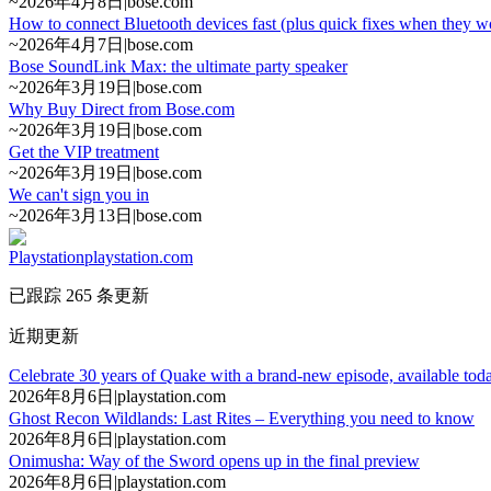
~
2026年4月8日
|
bose.com
How to connect Bluetooth devices fast (plus quick fixes when they w
~
2026年4月7日
|
bose.com
Bose SoundLink Max: the ultimate party speaker
~
2026年3月19日
|
bose.com
Why Buy Direct from Bose.com
~
2026年3月19日
|
bose.com
Get the VIP treatment
~
2026年3月19日
|
bose.com
We can't sign you in
~
2026年3月13日
|
bose.com
Playstation
playstation.com
已跟踪 265 条更新
近期更新
Celebrate 30 years of Quake with a brand-new episode, available tod
2026年8月6日
|
playstation.com
Ghost Recon Wildlands: Last Rites – Everything you need to know
2026年8月6日
|
playstation.com
Onimusha: Way of the Sword opens up in the final preview
2026年8月6日
|
playstation.com