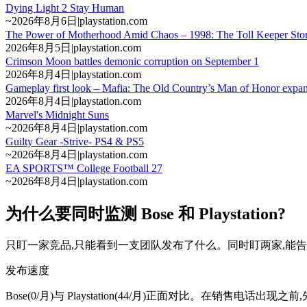
Dying Light 2 Stay Human
~
2026年8月6日
|
playstation.com
The Power of Motherhood Amid Chaos – 1998: The Toll Keeper Sto
2026年8月5日
|
playstation.com
Crimson Moon battles demonic corruption on September 1
2026年8月4日
|
playstation.com
Gameplay first look – Mafia: The Old Country’s Man of Honor expa
2026年8月4日
|
playstation.com
Marvel's Midnight Suns
~
2026年8月4日
|
playstation.com
Guilty Gear -Strive- PS4 & PS5
~
2026年8月4日
|
playstation.com
EA SPORTS™ College Football 27
~
2026年8月4日
|
playstation.com
为什么要同时监测 Bose 和 Playstation?
只盯一家竞品,只能看到一支团队发布了什么。同时盯两家,能
发布速度
Bose(0/月)与 Playstation(44/月)正面对比。在销售电话出