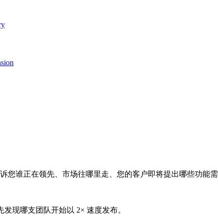
ry
nsion
告诉您谁正在领先、市场往哪里走、您的客户即将提出哪些功能
现之前,先发现哪支团队开始以 2× 速度发布。