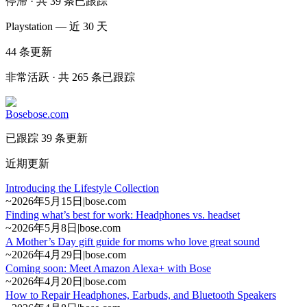
停滞 · 共 39 条已跟踪
Playstation — 近 30 天
44
条更新
非常活跃 · 共 265 条已跟踪
Bose
bose.com
已跟踪 39 条更新
近期更新
Introducing the Lifestyle Collection
~
2026年5月15日
|
bose.com
Finding what’s best for work: Headphones vs. headset
~
2026年5月8日
|
bose.com
A Mother’s Day gift guide for moms who love great sound
~
2026年4月29日
|
bose.com
Coming soon: Meet Amazon Alexa+ with Bose
~
2026年4月20日
|
bose.com
How to Repair Headphones, Earbuds, and Bluetooth Speakers