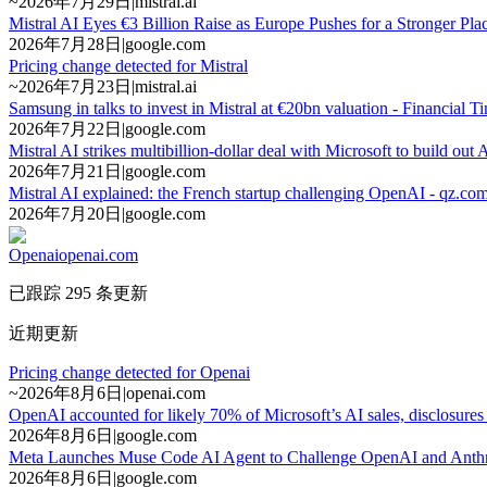
~
2026年7月29日
|
mistral.ai
Mistral AI Eyes €3 Billion Raise as Europe Pushes for a Stronger Plac
2026年7月28日
|
google.com
Pricing change detected for Mistral
~
2026年7月23日
|
mistral.ai
Samsung in talks to invest in Mistral at €20bn valuation - Financial T
2026年7月22日
|
google.com
Mistral AI strikes multibillion-dollar deal with Microsoft to build o
2026年7月21日
|
google.com
Mistral AI explained: the French startup challenging OpenAI - qz.co
2026年7月20日
|
google.com
Openai
openai.com
已跟踪 295 条更新
近期更新
Pricing change detected for Openai
~
2026年8月6日
|
openai.com
OpenAI accounted for likely 70% of Microsoft’s AI sales, disclosure
2026年8月6日
|
google.com
Meta Launches Muse Code AI Agent to Challenge OpenAI and Anthr
2026年8月6日
|
google.com