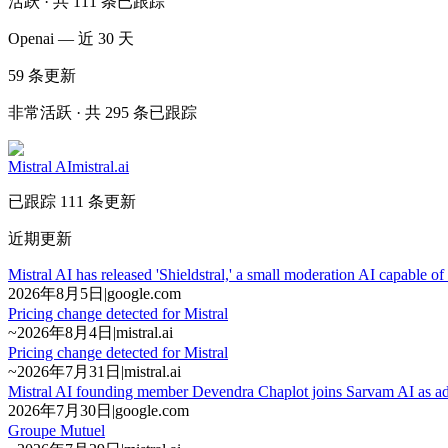
活跃 · 共 111 条已跟踪
Openai — 近 30 天
59
条更新
非常活跃 · 共 295 条已跟踪
Mistral AI
mistral.ai
已跟踪 111 条更新
近期更新
Mistral AI has released 'Shieldstral,' a small moderation AI capable 
2026年8月5日
|
google.com
Pricing change detected for Mistral
~
2026年8月4日
|
mistral.ai
Pricing change detected for Mistral
~
2026年7月31日
|
mistral.ai
Mistral AI founding member Devendra Chaplot joins Sarvam AI as ad
2026年7月30日
|
google.com
Groupe Mutuel