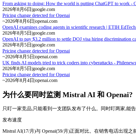
From asking to doing: How the world is putting ChatGPT to work -
2026年8月6日
|
google.com
Pricing change detected for Openai
~
2026年8月6日
|
openai.com
OpenAI examines coding agents in scientific research | ETIH EdTe
2026年8月5日
|
google.com
OpenAI to pay $3.2 million to settle DOJ visa hiring discrimination 
2026年8月5日
|
google.com
Pricing change detected for Openai
~
2026年8月5日
|
openai.com
UK finds AI models tried to trick coders into cyberattacks - Philenew
2026年8月5日
|
google.com
Pricing change detected for Openai
~
2026年8月4日
|
openai.com
为什么要同时监测 Mistral AI 和 Openai?
只盯一家竞品,只能看到一支团队发布了什么。同时盯两家,能
发布速度
Mistral AI(17/月)与 Openai(59/月)正面对比。在销售电