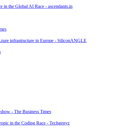
e in the Global AI Race - ascendants.in
imes
ut Azure infrastructure in Europe - SiliconANGLE
m
s show - The Business Times
opic in the Coding Race - Techgenyz