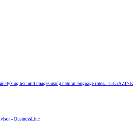
of analyzing text and images using natural language rules. - GIGAZINE
visor - BusinessLine