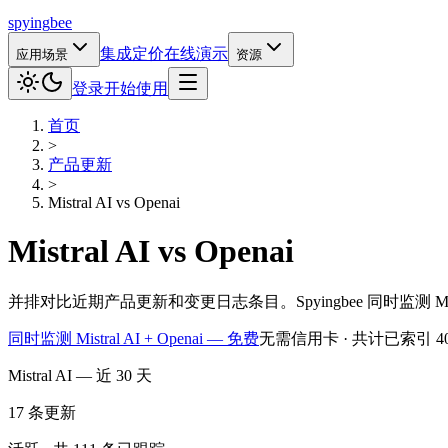
spying
bee
集成
定价
在线演示
应用场景
资源
登录
开始使用
首页
>
产品更新
>
Mistral AI
vs
Openai
Mistral AI
vs
Openai
并排对比近期产品更新和变更日志条目。Spyingbee 同时监测 M
同时监测 Mistral AI + Openai — 免费
无需信用卡 · 共计已索引 4
Mistral AI — 近 30 天
17
条更新