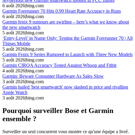
Mysterious new Garmin smartwatch spotted in FCC filings
6 août 2026
|
bing.com
Garmin Forerunner 70 Hits 0.99 Heart Rate Accuracy in Runs
6 août 2026
|
bing.com
Garmin fenix 9 rumours are swirling – here’s what we know about
the new smartwatch
5 août 2026
|
bing.com
‘Entry-Level’ in Name Only: Testing the Garmin Forerunner 70 | All
Things Mobile
5 août 2026
|
bing.com
Garmin Fenix 9 Series Rumored to Launch with Three New Models
5 août 2026
|
bing.com
Garmin CIRQA Accuracy Tested Against Whoop and Fitbit
4 août 2026
|
bing.com
Garmin: Beware Consumer Hardware As Sales Slow
3 août 2026
|
bing.com
Garmin hailed 'best smartwatch' now slashed in price and rivalling
Apple Watch
3 août 2026
|
bing.com
Pourquoi surveiller Bose et Garmin
ensemble ?
Surveiller un seul concurrent vous montre ce qu'une équipe a livré.