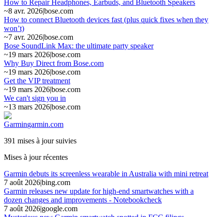
How to Repair Headphones, Earbuds, and Bluetooth Speakers
~
8 avr. 2026
|
bose.com
How to connect Bluetooth devices fast (plus quick fixes when they
won’t)
~
7 avr. 2026
|
bose.com
Bose SoundLink Max: the ultimate party speaker
~
19 mars 2026
|
bose.com
Why Buy Direct from Bose.com
~
19 mars 2026
|
bose.com
Get the VIP treatment
~
19 mars 2026
|
bose.com
We can't sign you in
~
13 mars 2026
|
bose.com
Garmin
garmin.com
391 mises à jour suivies
Mises à jour récentes
Garmin debuts its screenless wearable in Australia with mini retreat
7 août 2026
|
bing.com
Garmin releases new update for high-end smartwatches with a
dozen changes and improvements - Notebookcheck
7 août 2026
|
google.com