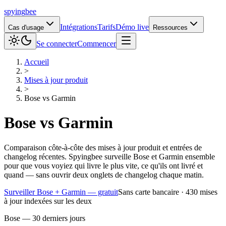
spying
bee
Intégrations
Tarifs
Démo live
Cas d'usage
Ressources
Se connecter
Commencer
Accueil
>
Mises à jour produit
>
Bose
vs
Garmin
Bose
vs
Garmin
Comparaison côte-à-côte des mises à jour produit et entrées de
changelog récentes. Spyingbee surveille Bose et Garmin ensemble
pour que vous voyiez qui livre le plus vite, ce qu'ils ont livré et
quand — sans ouvrir deux onglets de changelog chaque matin.
Surveiller Bose + Garmin — gratuit
Sans carte bancaire · 430 mises
à jour indexées sur les deux
Bose — 30 derniers jours