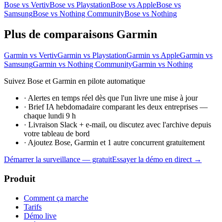
Bose vs Vertiv
Bose vs Playstation
Bose vs Apple
Bose vs
Samsung
Bose vs Nothing Community
Bose vs Nothing
Plus de comparaisons Garmin
Garmin vs Vertiv
Garmin vs Playstation
Garmin vs Apple
Garmin vs
Samsung
Garmin vs Nothing Community
Garmin vs Nothing
Suivez Bose et Garmin en pilote automatique
·
Alertes en temps réel dès que l'un livre une mise à jour
·
Brief IA hebdomadaire comparant les deux entreprises —
chaque lundi 9 h
·
Livraison Slack + e-mail, ou discutez avec l'archive depuis
votre tableau de bord
·
Ajoutez Bose, Garmin et 1 autre concurrent gratuitement
Démarrer la surveillance — gratuit
Essayer la démo en direct →
Produit
Comment ça marche
Tarifs
Démo live