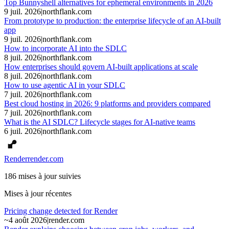
Top Bunnyshell alternatives for ephemeral environments in 2026
9 juil. 2026
|
northflank.com
From prototype to production: the enterprise lifecycle of an AI-built
app
9 juil. 2026
|
northflank.com
How to incorporate AI into the SDLC
8 juil. 2026
|
northflank.com
How enterprises should govern AI-built applications at scale
8 juil. 2026
|
northflank.com
How to use agentic AI in your SDLC
7 juil. 2026
|
northflank.com
Best cloud hosting in 2026: 9 platforms and providers compared
7 juil. 2026
|
northflank.com
What is the AI SDLC? Lifecycle stages for AI-native teams
6 juil. 2026
|
northflank.com
Render
render.com
186 mises à jour suivies
Mises à jour récentes
Pricing change detected for Render
~
4 août 2026
|
render.com