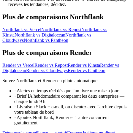
— recevez les tendances, décidez.
Plus de comparaisons Northflank
Northflank vs Vercel
Northflank vs Repost
Northflank vs
Kinsta
Northflank vs Digitalocean
Northflank vs
Cloudways
Northflank vs Pantheon
Plus de comparaisons Render
Render vs Vercel
Render vs Repost
Render vs Kinsta
Render vs
Digitalocean
Render vs Cloudways
Render vs Pantheon
Suivez Northflank et Render en pilote automatique
·
Alertes en temps réel dès que l'un livre une mise à jour
·
Brief IA hebdomadaire comparant les deux entreprises —
chaque lundi 9 h
·
Livraison Slack + e-mail, ou discutez avec l'archive depuis
votre tableau de bord
·
Ajoutez Northflank, Render et 1 autre concurrent
gratuitement
Démarrer la surveillance — gratuit
Essayer la démo en direct →