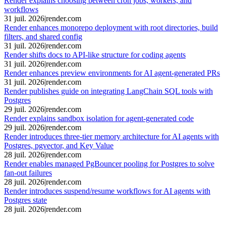
Render explains choosing between cron jobs, workers, and
workflows
31 juil. 2026
|
render.com
Render enhances monorepo deployment with root directories, build
filters, and shared config
31 juil. 2026
|
render.com
Render shifts docs to API-like structure for coding agents
31 juil. 2026
|
render.com
Render enhances preview environments for AI agent-generated PRs
31 juil. 2026
|
render.com
Render publishes guide on integrating LangChain SQL tools with
Postgres
29 juil. 2026
|
render.com
Render explains sandbox isolation for agent-generated code
29 juil. 2026
|
render.com
Render introduces three-tier memory architecture for AI agents with
Postgres, pgvector, and Key Value
28 juil. 2026
|
render.com
Render enables managed PgBouncer pooling for Postgres to solve
fan-out failures
28 juil. 2026
|
render.com
Render introduces suspend/resume workflows for AI agents with
Postgres state
28 juil. 2026
|
render.com