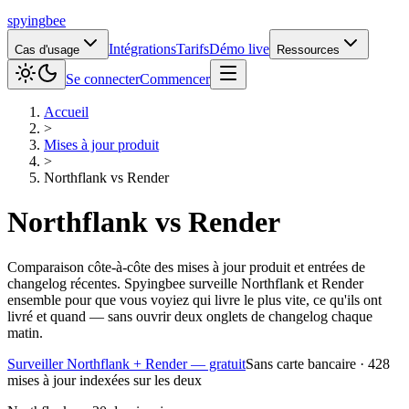
spying
bee
Intégrations
Tarifs
Démo live
Cas d'usage
Ressources
Se connecter
Commencer
Accueil
>
Mises à jour produit
>
Northflank
vs
Render
Northflank
vs
Render
Comparaison côte-à-côte des mises à jour produit et entrées de
changelog récentes. Spyingbee surveille Northflank et Render
ensemble pour que vous voyiez qui livre le plus vite, ce qu'ils ont
livré et quand — sans ouvrir deux onglets de changelog chaque
matin.
Surveiller Northflank + Render — gratuit
Sans carte bancaire · 428
mises à jour indexées sur les deux