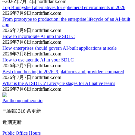
~
2026年7月14日
|
northflank.com
Top Bunnyshell alternatives for ephemeral environments in 2026
2026年7月9日
|
northflank.com
From prototype to production: the enterprise lifecycle of an AI-built
app
2026年7月9日
|
northflank.com
How to incorporate AI into the SDLC
2026年7月8日
|
northflank.com
How enterprises should govern AI-built applications at scale
2026年7月8日
|
northflank.com
How to use agentic AI in your SDLC
2026年7月7日
|
northflank.com
Best cloud hosting in 2026: 9 platforms and providers compared
2026年7月7日
|
northflank.com
What is the AI SDLC? Lifecycle stages for AI-native teams
2026年7月6日
|
northflank.com
Pantheon
pantheon.io
已跟踪 316 条更新
近期更新
Public Office Hours