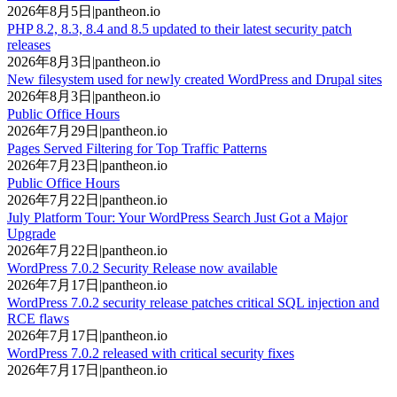
2026年8月5日
|
pantheon.io
PHP 8.2, 8.3, 8.4 and 8.5 updated to their latest security patch
releases
2026年8月3日
|
pantheon.io
New filesystem used for newly created WordPress and Drupal sites
2026年8月3日
|
pantheon.io
Public Office Hours
2026年7月29日
|
pantheon.io
Pages Served Filtering for Top Traffic Patterns
2026年7月23日
|
pantheon.io
Public Office Hours
2026年7月22日
|
pantheon.io
July Platform Tour: Your WordPress Search Just Got a Major
Upgrade
2026年7月22日
|
pantheon.io
WordPress 7.0.2 Security Release now available
2026年7月17日
|
pantheon.io
WordPress 7.0.2 security release patches critical SQL injection and
RCE flaws
2026年7月17日
|
pantheon.io
WordPress 7.0.2 released with critical security fixes
2026年7月17日
|
pantheon.io