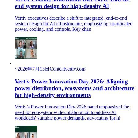
end system design for high-density AI
Vertiv executives describe a shift to integrated, end-to-end
system design for AI infrastructure, emphasizing coordinated
power, cooling, and controls. Key chan
~
2026年7月13日
Content
vertiv.com
Vertiv Power Innovation Day 2026: Aligning
power distribution, ecosystems and architecture
for high-density environments
Vertiv’s Power Innovation Day 2026 panel emphasized the
need for ecosystem-wide collaboration to address AI
workloads' variable power demands, advocating for hi