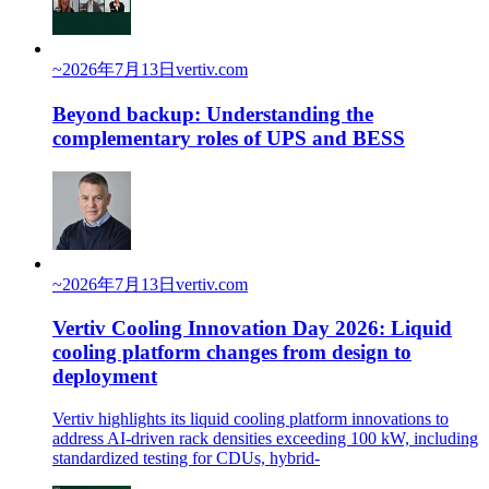
~
2026年7月13日
vertiv.com
Beyond backup: Understanding the
complementary roles of UPS and BESS
~
2026年7月13日
vertiv.com
Vertiv Cooling Innovation Day 2026: Liquid
cooling platform changes from design to
deployment
Vertiv highlights its liquid cooling platform innovations to
address AI-driven rack densities exceeding 100 kW, including
standardized testing for CDUs, hybrid-