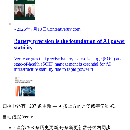
~
2026年7月13日
Content
vertiv.com
Battery precision is the foundation of AI power
stability
Vertiv argues that precise battery state-of-charge (SOC) and
state-of-health (SOH) management is essential for AI
infrastructure stability due to rapid power fl
归档中还有 +287 条更新 — 可按上方的月份或年份浏览。
自动跟踪 Vertiv
·
全部 303 条历史更新,每条新更新数分钟内同步