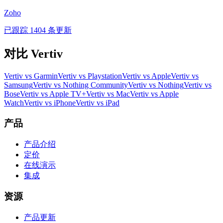
Zoho
已跟踪 1404 条更新
对比 Vertiv
Vertiv vs Garmin
Vertiv vs Playstation
Vertiv vs Apple
Vertiv vs
Samsung
Vertiv vs Nothing Community
Vertiv vs Nothing
Vertiv vs
Bose
Vertiv vs Apple TV+
Vertiv vs Mac
Vertiv vs Apple
Watch
Vertiv vs iPhone
Vertiv vs iPad
产品
产品介绍
定价
在线演示
集成
资源
产品更新