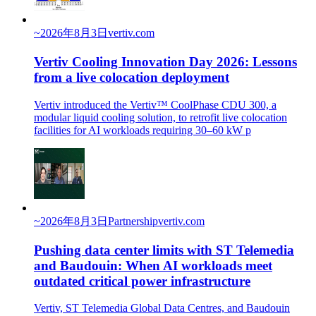
~
2026年8月3日
vertiv.com
Vertiv Cooling Innovation Day 2026: Lessons
from a live colocation deployment
Vertiv introduced the Vertiv™ CoolPhase CDU 300, a
modular liquid cooling solution, to retrofit live colocation
facilities for AI workloads requiring 30–60 kW p
~
2026年8月3日
Partnership
vertiv.com
Pushing data center limits with ST Telemedia
and Baudouin: When AI workloads meet
outdated critical power infrastructure
Vertiv, ST Telemedia Global Data Centres, and Baudouin