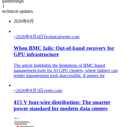
partnerships
1
technical updates
2026年8月
~
2026年8月4日
Technical
vertiv.com
When BMC fails: Out-of-band recovery for
GPU infrastructure
The article highlights the limitations of BMC-based
management tools for AI GPU clusters, where failures can
render management tools inaccessible. It argues for
~
2026年8月3日
vertiv.com
415 V four-wire distribution: The smarter
power standard for modern data centers