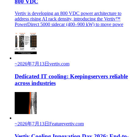
800 VDC
Vertiv is developing an 800 VDC power architecture to
address rising AI rack density, introducing the Vertiv™
PowerDirect 5000 sidecar (400–900 kW) to move powe
~
2026年7月13日
vertiv.com
Dedicated IT cooling: Keepingservers reliable
across industries
~
2026年7月13日
Feature
vertiv.com
Vertiv Cooling Innovation Day 2026: End-to-