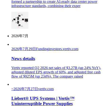
formed a partnership to create AI-ready data center power
infrastructure standards, combining their exper
2026年7月
2026年7月29日
Funding
investors.vertiv.com
News details
Vertiv reported Q2 2026 net sales of $3.27B (up 24% YoY),
adjusted diluted EPS growth of 60%, and adjusted free cash
flow of $925M (up 234%). The company raised
~
2026年7月27日
vertiv.com
Liebert® UPS Systems | Vertiv™
Uninterruptible Power Supplies