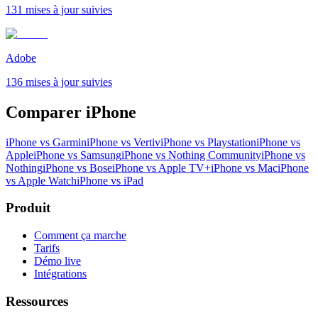
131 mises à jour suivies
Adobe
136 mises à jour suivies
Comparer iPhone
iPhone vs Garmin
iPhone vs Vertiv
iPhone vs Playstation
iPhone vs
Apple
iPhone vs Samsung
iPhone vs Nothing Community
iPhone vs
Nothing
iPhone vs Bose
iPhone vs Apple TV+
iPhone vs Mac
iPhone
vs Apple Watch
iPhone vs iPad
Produit
Comment ça marche
Tarifs
Démo live
Intégrations
Ressources