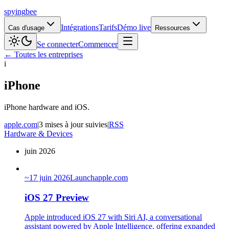
spying
bee
Intégrations
Tarifs
Démo live
Cas d'usage
Ressources
Se connecter
Commencer
← Toutes les entreprises
i
iPhone
iPhone hardware and iOS.
apple.com
|
3 mises à jour suivies
|
RSS
Hardware & Devices
juin 2026
~
17 juin 2026
Launch
apple.com
iOS 27 Preview
Apple introduced iOS 27 with Siri AI, a conversational
assistant powered by Apple Intelligence, offering expanded