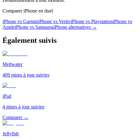
Désabonnement à tout moment.
Comparer iPhone en duel
iPhone vs Garmin
iPhone vs Vertiv
iPhone vs Playstation
iPhone vs
Apple
iPhone vs Samsung
iPhone
alternatives →
Également suivis
Meltwater
409 mises à jour suivies
iPad
4 mises à jour suivies
Comparer →
Jellyfish