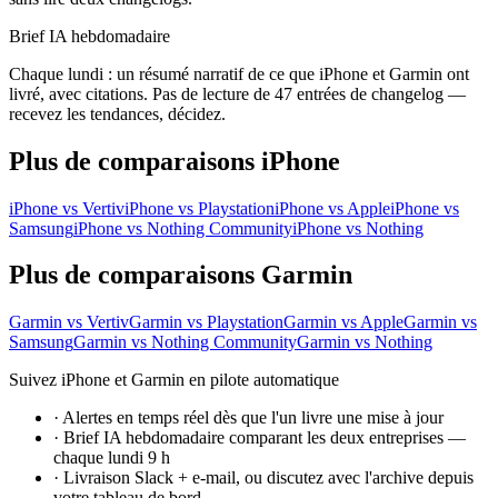
Brief IA hebdomadaire
Chaque lundi : un résumé narratif de ce que iPhone et Garmin ont
livré, avec citations. Pas de lecture de 47 entrées de changelog —
recevez les tendances, décidez.
Plus de comparaisons iPhone
iPhone vs Vertiv
iPhone vs Playstation
iPhone vs Apple
iPhone vs
Samsung
iPhone vs Nothing Community
iPhone vs Nothing
Plus de comparaisons Garmin
Garmin vs Vertiv
Garmin vs Playstation
Garmin vs Apple
Garmin vs
Samsung
Garmin vs Nothing Community
Garmin vs Nothing
Suivez iPhone et Garmin en pilote automatique
·
Alertes en temps réel dès que l'un livre une mise à jour
·
Brief IA hebdomadaire comparant les deux entreprises —
chaque lundi 9 h
·
Livraison Slack + e-mail, ou discutez avec l'archive depuis
votre tableau de bord