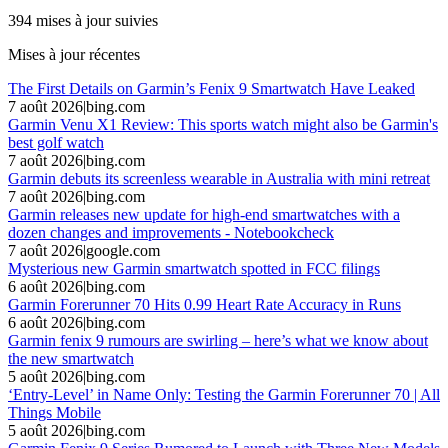
394 mises à jour suivies
Mises à jour récentes
The First Details on Garmin’s Fenix 9 Smartwatch Have Leaked
7 août 2026
|
bing.com
Garmin Venu X1 Review: This sports watch might also be Garmin's
best golf watch
7 août 2026
|
bing.com
Garmin debuts its screenless wearable in Australia with mini retreat
7 août 2026
|
bing.com
Garmin releases new update for high-end smartwatches with a
dozen changes and improvements - Notebookcheck
7 août 2026
|
google.com
Mysterious new Garmin smartwatch spotted in FCC filings
6 août 2026
|
bing.com
Garmin Forerunner 70 Hits 0.99 Heart Rate Accuracy in Runs
6 août 2026
|
bing.com
Garmin fenix 9 rumours are swirling – here’s what we know about
the new smartwatch
5 août 2026
|
bing.com
‘Entry-Level’ in Name Only: Testing the Garmin Forerunner 70 | All
Things Mobile
5 août 2026
|
bing.com