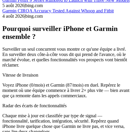
Garmin Fenix 9 Series Rumored to Launch with Three New Models
5 août 2026
|
bing.com
Garmin CIRQA Accuracy Tested Against Whoop and Fitbit
4 août 2026
|
bing.com
Pourquoi surveiller iPhone et Garmin
ensemble ?
Surveiller un seul concurrent vous montre ce qu'une équipe a livré.
En surveiller deux côte-à-côte vous dit qui prend de l'avance, où le
marché évolue, et quelles fonctionnalités vos prospects vont bientôt
réclamer.
Vitesse de livraison
Voyez iPhone (0/mois) et Garmin (87/mois) en duel. Repérez le
moment où une équipe commence à livrer 2× plus vite — bien avant
que ça remonte dans les appels commerciaux.
Radar des écarts de fonctionnalités
Chaque mise à jour est classifiée par type de signal —
fonctionnalité, tarification, intégration, sécurité. Repérez quand
iPhone livre quelque chose que Garmin ne livre pas, et vice versa,
sans lire deux changelogs.