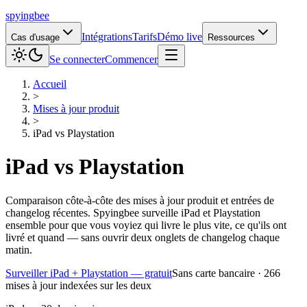
spying
bee
Intégrations
Tarifs
Démo live
Cas d'usage
Ressources
Se connecter
Commencer
Accueil
>
Mises à jour produit
>
iPad
vs
Playstation
iPad
vs
Playstation
Comparaison côte-à-côte des mises à jour produit et entrées de
changelog récentes. Spyingbee surveille iPad et Playstation
ensemble pour que vous voyiez qui livre le plus vite, ce qu'ils ont
livré et quand — sans ouvrir deux onglets de changelog chaque
matin.
Surveiller iPad + Playstation — gratuit
Sans carte bancaire · 266
mises à jour indexées sur les deux