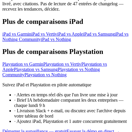
livré, avec citations. Pas de lecture de 47 entrées de changelog —
recevez les tendances, décidez.
Plus de comparaisons iPad
iPad vs Garmin
iPad vs Vertiv
iPad vs Apple
iPad vs Samsung
iPad vs
Nothing Community
iPad vs Nothing
Plus de comparaisons Playstation
Playstation vs Garmin
Playstation vs Vertiv
Playstation vs
Apple
Playstation vs Samsung
Playstation vs Nothing
Community
Playstation vs Nothing
Suivez iPad et Playstation en pilote automatique
·
Alertes en temps réel dès que l'un livre une mise à jour
·
Brief IA hebdomadaire comparant les deux entreprises —
chaque lundi 9 h
·
Livraison Slack + e-mail, ou discutez avec l'archive depuis
votre tableau de bord
·
Ajoutez iPad, Playstation et 1 autre concurrent gratuitement
Démarrer la surveillance — gratuit
Essayer la démo en direct →