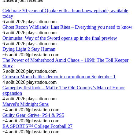
Mises à jour récentes
Celebrate 30 years of Quake with a brand-new episode, available
today
6 août 2026
|
playstation.com
Ghost Recon Wildlands: Last Rites – Everything you need to know
6 août 2026
|
playstation.com
Onimusha: Way of the Sword opens up in the final preview
6 août 2026
|
playstation.com
Dying Light 2 Stay Human
~
6 août 2026
|
playstation.com
The Power of Motherhood Amid Chaos – 1998: The Toll Keeper
Story
5 août 2026
|
playstation.com
Crimson Moon battles demonic corruption on September 1
4 août 2026
|
playstation.com
Gameplay first look – Mafia: The Old Country’s Man of Honor
expansion
4 août 2026
|
playstation.com
Marvel's Midnight Suns
~
4 août 2026
|
playstation.com
Guilty Gear -Strive- PS4 & PS5
~
4 août 2026
|
playstation.com
EA SPORTS™ College Football 27
~
4 août 2026
|
playstation.com