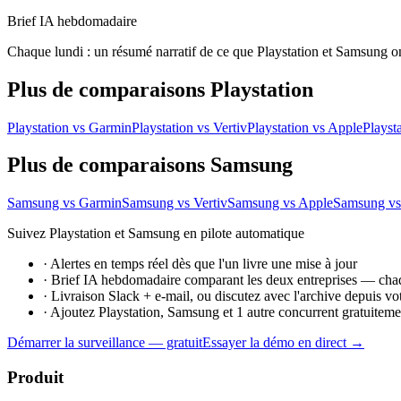
Brief IA hebdomadaire
Chaque lundi : un résumé narratif de ce que Playstation et Samsung on
Plus de comparaisons Playstation
Playstation vs Garmin
Playstation vs Vertiv
Playstation vs Apple
Playst
Plus de comparaisons Samsung
Samsung vs Garmin
Samsung vs Vertiv
Samsung vs Apple
Samsung vs
Suivez Playstation et Samsung en pilote automatique
·
Alertes en temps réel dès que l'un livre une mise à jour
·
Brief IA hebdomadaire comparant les deux entreprises — cha
·
Livraison Slack + e-mail, ou discutez avec l'archive depuis vo
·
Ajoutez Playstation, Samsung et 1 autre concurrent gratuiteme
Démarrer la surveillance — gratuit
Essayer la démo en direct →
Produit