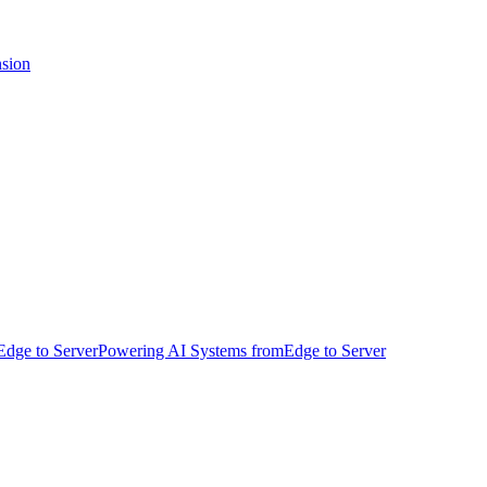
nsion
dge to ServerPowering AI Systems fromEdge to Server