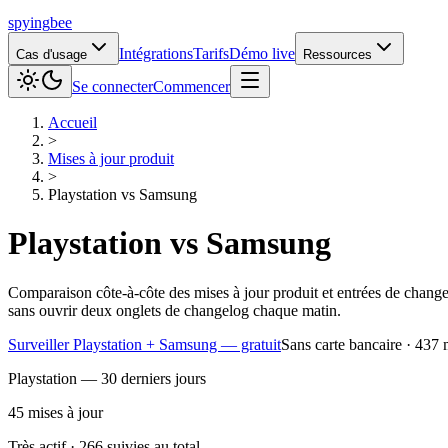
spying
bee
Intégrations
Tarifs
Démo live
Cas d'usage
Ressources
Se connecter
Commencer
Accueil
>
Mises à jour produit
>
Playstation
vs
Samsung
Playstation
vs
Samsung
Comparaison côte-à-côte des mises à jour produit et entrées de change
sans ouvrir deux onglets de changelog chaque matin.
Surveiller Playstation + Samsung — gratuit
Sans carte bancaire · 437 
Playstation — 30 derniers jours
45
mises à jour
Très actif · 266 suivies au total