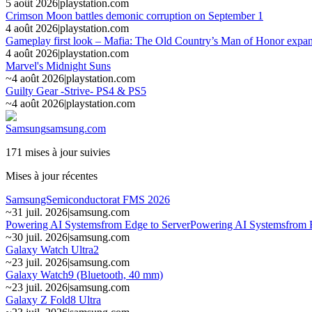
5 août 2026
|
playstation.com
Crimson Moon battles demonic corruption on September 1
4 août 2026
|
playstation.com
Gameplay first look – Mafia: The Old Country’s Man of Honor expa
4 août 2026
|
playstation.com
Marvel's Midnight Suns
~
4 août 2026
|
playstation.com
Guilty Gear -Strive- PS4 & PS5
~
4 août 2026
|
playstation.com
Samsung
samsung.com
171 mises à jour suivies
Mises à jour récentes
SamsungSemiconductorat FMS 2026
~
31 juil. 2026
|
samsung.com
Powering AI Systemsfrom Edge to ServerPowering AI Systemsfrom E
~
30 juil. 2026
|
samsung.com
Galaxy Watch Ultra2
~
23 juil. 2026
|
samsung.com
Galaxy Watch9 (Bluetooth, 40 mm)
~
23 juil. 2026
|
samsung.com
Galaxy Z Fold8 Ultra