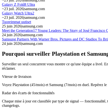
~
23 juil. 2026
|
samsung.com
Galaxy Z Fold8 Ultra
~
23 juil. 2026
|
samsung.com
Galaxy Watch Ultra2
~
23 juil. 2026
|
samsung.com
Tuoreimmat uutiset
25 juin 2026
|
samsung.com
Meet the Generation17 Young Leaders: The Story of José Francisco
24 juin 2026
|
samsung.com
Samsung Partners With Warner Bros. Pictures and DC Studios To Brin
24 juin 2026
|
samsung.com
Pourquoi surveiller Playstation et Samsun
Surveiller un seul concurrent vous montre ce qu'une équipe a livré. En 
réclamer.
Vitesse de livraison
Voyez Playstation (45/mois) et Samsung (7/mois) en duel. Repérez l
Radar des écarts de fonctionnalités
Chaque mise à jour est classifiée par type de signal — fonctionnalité, 
changelogs.