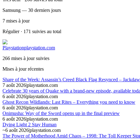
Samsung — 30 derniers jours
7
mises à jour
Régulier · 171 suivies au total
Playstation
playstation.com
266 mises à jour suivies
Mises à jour récentes
Share of the Week: Assassin’s Creed Black Flag Resynced – Jackdaw
7 août 2026
|
playstation.com
Celebrate 30 years of Quake with a brand-new episode, available tod
6 août 2026
|
playstation.com
Ghost Recon Wildlands: Last Rites – Everything you need to know
6 août 2026
|
playstation.com
Onimusha: Way of the Sword opens up in the final preview
6 août 2026
|
playstation.com
Dying Light 2 Stay Human
~
6 août 2026
|
playstation.com
The Power of Motherhood Amid Chaos – 1998: The Toll Keeper Sto