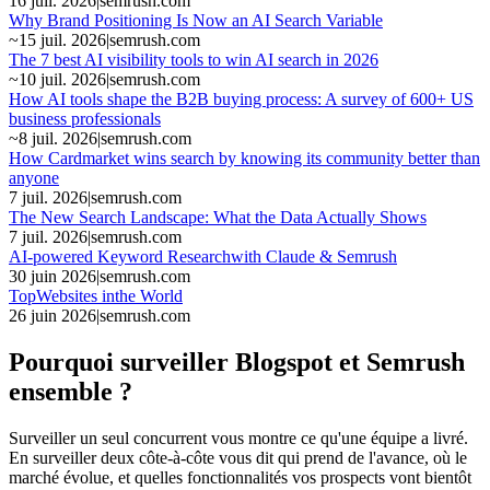
16 juil. 2026
|
semrush.com
Why Brand Positioning Is Now an AI Search Variable
~
15 juil. 2026
|
semrush.com
The 7 best AI visibility tools to win AI search in 2026
~
10 juil. 2026
|
semrush.com
How AI tools shape the B2B buying process: A survey of 600+ US
business professionals
~
8 juil. 2026
|
semrush.com
How Cardmarket wins search by knowing its community better than
anyone
7 juil. 2026
|
semrush.com
The New Search Landscape: What the Data Actually Shows
7 juil. 2026
|
semrush.com
AI-powered Keyword Researchwith Claude & Semrush
30 juin 2026
|
semrush.com
TopWebsites inthe World
26 juin 2026
|
semrush.com
Pourquoi surveiller Blogspot et Semrush
ensemble ?
Surveiller un seul concurrent vous montre ce qu'une équipe a livré.
En surveiller deux côte-à-côte vous dit qui prend de l'avance, où le
marché évolue, et quelles fonctionnalités vos prospects vont bientôt