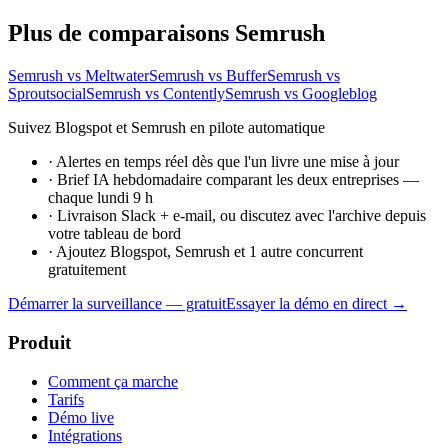
Plus de comparaisons Semrush
Semrush vs Meltwater
Semrush vs Buffer
Semrush vs
Sproutsocial
Semrush vs Contently
Semrush vs Googleblog
Suivez Blogspot et Semrush en pilote automatique
·
Alertes en temps réel dès que l'un livre une mise à jour
·
Brief IA hebdomadaire comparant les deux entreprises —
chaque lundi 9 h
·
Livraison Slack + e-mail, ou discutez avec l'archive depuis
votre tableau de bord
·
Ajoutez Blogspot, Semrush et 1 autre concurrent
gratuitement
Démarrer la surveillance — gratuit
Essayer la démo en direct →
Produit
Comment ça marche
Tarifs
Démo live
Intégrations