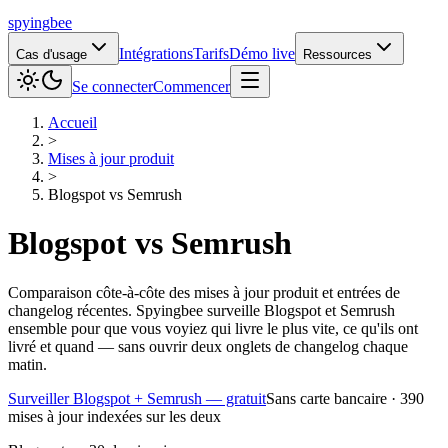
spying
bee
Intégrations
Tarifs
Démo live
Cas d'usage
Ressources
Se connecter
Commencer
Accueil
>
Mises à jour produit
>
Blogspot
vs
Semrush
Blogspot
vs
Semrush
Comparaison côte-à-côte des mises à jour produit et entrées de
changelog récentes. Spyingbee surveille Blogspot et Semrush
ensemble pour que vous voyiez qui livre le plus vite, ce qu'ils ont
livré et quand — sans ouvrir deux onglets de changelog chaque
matin.
Surveiller Blogspot + Semrush — gratuit
Sans carte bancaire · 390
mises à jour indexées sur les deux