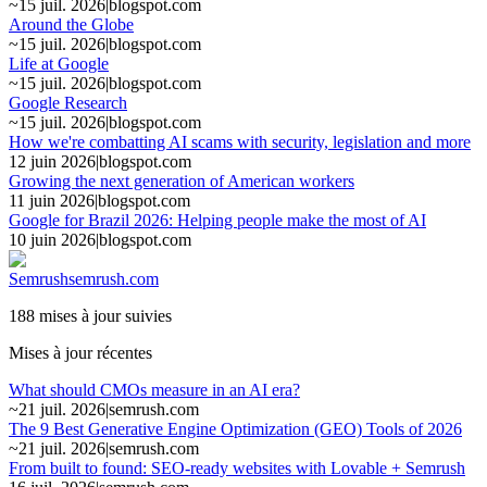
~
15 juil. 2026
|
blogspot.com
Around the Globe
~
15 juil. 2026
|
blogspot.com
Life at Google
~
15 juil. 2026
|
blogspot.com
Google Research
~
15 juil. 2026
|
blogspot.com
How we're combatting AI scams with security, legislation and more
12 juin 2026
|
blogspot.com
Growing the next generation of American workers
11 juin 2026
|
blogspot.com
Google for Brazil 2026: Helping people make the most of AI
10 juin 2026
|
blogspot.com
Semrush
semrush.com
188 mises à jour suivies
Mises à jour récentes
What should CMOs measure in an AI era?
~
21 juil. 2026
|
semrush.com
The 9 Best Generative Engine Optimization (GEO) Tools of 2026
~
21 juil. 2026
|
semrush.com
From built to found: SEO-ready websites with Lovable + Semrush