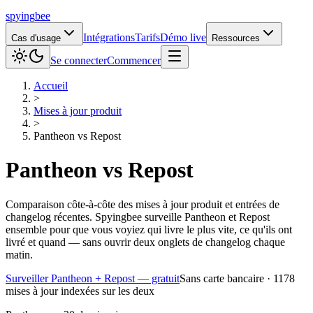
spying
bee
Intégrations
Tarifs
Démo live
Cas d'usage
Ressources
Se connecter
Commencer
Accueil
>
Mises à jour produit
>
Pantheon
vs
Repost
Pantheon
vs
Repost
Comparaison côte-à-côte des mises à jour produit et entrées de
changelog récentes. Spyingbee surveille Pantheon et Repost
ensemble pour que vous voyiez qui livre le plus vite, ce qu'ils ont
livré et quand — sans ouvrir deux onglets de changelog chaque
matin.
Surveiller Pantheon + Repost — gratuit
Sans carte bancaire · 1178
mises à jour indexées sur les deux