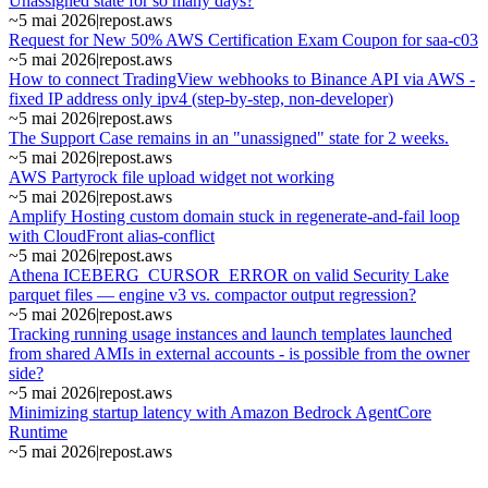
Unassigned state for so many days?
~
5 mai 2026
|
repost.aws
Request for New 50% AWS Certification Exam Coupon for saa-c03
~
5 mai 2026
|
repost.aws
How to connect TradingView webhooks to Binance API via AWS -
fixed IP address only ipv4 (step‑by‑step, non‑developer)
~
5 mai 2026
|
repost.aws
The Support Case remains in an "unassigned" state for 2 weeks.
~
5 mai 2026
|
repost.aws
AWS Partyrock file upload widget not working
~
5 mai 2026
|
repost.aws
Amplify Hosting custom domain stuck in regenerate-and-fail loop
with CloudFront alias-conflict
~
5 mai 2026
|
repost.aws
Athena ICEBERG_CURSOR_ERROR on valid Security Lake
parquet files — engine v3 vs. compactor output regression?
~
5 mai 2026
|
repost.aws
Tracking running usage instances and launch templates launched
from shared AMIs in external accounts - is possible from the owner
side?
~
5 mai 2026
|
repost.aws
Minimizing startup latency with Amazon Bedrock AgentCore
Runtime
~
5 mai 2026
|
repost.aws