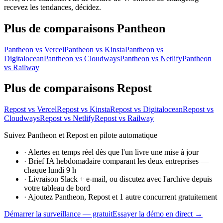
recevez les tendances, décidez.
Plus de comparaisons Pantheon
Pantheon vs Vercel
Pantheon vs Kinsta
Pantheon vs
Digitalocean
Pantheon vs Cloudways
Pantheon vs Netlify
Pantheon
vs Railway
Plus de comparaisons Repost
Repost vs Vercel
Repost vs Kinsta
Repost vs Digitalocean
Repost vs
Cloudways
Repost vs Netlify
Repost vs Railway
Suivez Pantheon et Repost en pilote automatique
·
Alertes en temps réel dès que l'un livre une mise à jour
·
Brief IA hebdomadaire comparant les deux entreprises —
chaque lundi 9 h
·
Livraison Slack + e-mail, ou discutez avec l'archive depuis
votre tableau de bord
·
Ajoutez Pantheon, Repost et 1 autre concurrent gratuitement
Démarrer la surveillance — gratuit
Essayer la démo en direct →