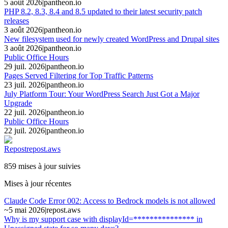
5 août 2026
|
pantheon.io
PHP 8.2, 8.3, 8.4 and 8.5 updated to their latest security patch
releases
3 août 2026
|
pantheon.io
New filesystem used for newly created WordPress and Drupal sites
3 août 2026
|
pantheon.io
Public Office Hours
29 juil. 2026
|
pantheon.io
Pages Served Filtering for Top Traffic Patterns
23 juil. 2026
|
pantheon.io
July Platform Tour: Your WordPress Search Just Got a Major
Upgrade
22 juil. 2026
|
pantheon.io
Public Office Hours
22 juil. 2026
|
pantheon.io
Repost
repost.aws
859 mises à jour suivies
Mises à jour récentes
Claude Code Error 002: Access to Bedrock models is not allowed
~
5 mai 2026
|
repost.aws
Why is my support case with displayId=*************** in