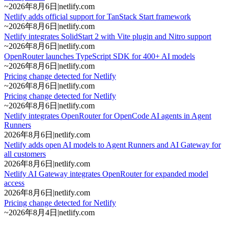
~
2026年8月6日
|
netlify.com
Netlify adds official support for TanStack Start framework
~
2026年8月6日
|
netlify.com
Netlify integrates SolidStart 2 with Vite plugin and Nitro support
~
2026年8月6日
|
netlify.com
OpenRouter launches TypeScript SDK for 400+ AI models
~
2026年8月6日
|
netlify.com
Pricing change detected for Netlify
~
2026年8月6日
|
netlify.com
Pricing change detected for Netlify
~
2026年8月6日
|
netlify.com
Netlify integrates OpenRouter for OpenCode AI agents in Agent
Runners
2026年8月6日
|
netlify.com
Netlify adds open AI models to Agent Runners and AI Gateway for
all customers
2026年8月6日
|
netlify.com
Netlify AI Gateway integrates OpenRouter for expanded model
access
2026年8月6日
|
netlify.com
Pricing change detected for Netlify
~
2026年8月4日
|
netlify.com