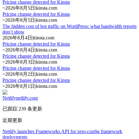
Pricing change detected for Kinsta
~
2026年8月5日
|
kinsta.com
Pricing change detected for Kinsta
~
2026年8月5日
|
kinsta.com
The hidden cost of bot traffic on WordPress: what bandwidth reports
don’t show
2026年8月4日
|
kinsta.com
Pricing change detected for Kinsta
~
2026年8月4日
|
kinsta.com
Pricing change detected for Kinsta
~
2026年8月3日
|
kinsta.com
Pricing change detected for Kinsta
~
2026年8月2日
|
kinsta.com
Pricing change detected for Kinsta
~
2026年8月1日
|
kinsta.com
Netlify
netlify.com
已跟踪 239 条更新
近期更新
Netlify launches Frameworks API for zero-config framework
deployments