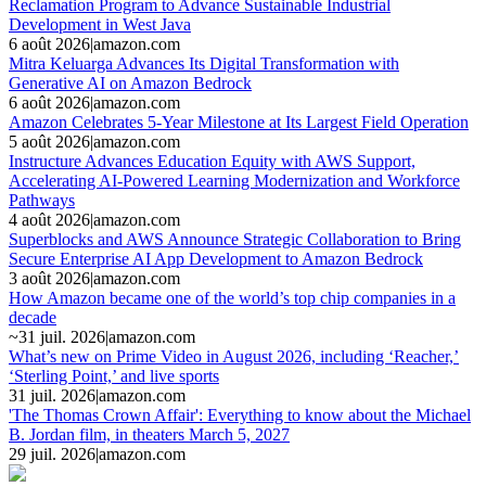
Reclamation Program to Advance Sustainable Industrial
Development in West Java
6 août 2026
|
amazon.com
Mitra Keluarga Advances Its Digital Transformation with
Generative AI on Amazon Bedrock
6 août 2026
|
amazon.com
Amazon Celebrates 5-Year Milestone at Its Largest Field Operation
5 août 2026
|
amazon.com
Instructure Advances Education Equity with AWS Support,
Accelerating AI-Powered Learning Modernization and Workforce
Pathways
4 août 2026
|
amazon.com
Superblocks and AWS Announce Strategic Collaboration to Bring
Secure Enterprise AI App Development to Amazon Bedrock
3 août 2026
|
amazon.com
How Amazon became one of the world’s top chip companies in a
decade
~
31 juil. 2026
|
amazon.com
What’s new on Prime Video in August 2026, including ‘Reacher,’
‘Sterling Point,’ and live sports
31 juil. 2026
|
amazon.com
'The Thomas Crown Affair': Everything to know about the Michael
B. Jordan film, in theaters March 5, 2027
29 juil. 2026
|
amazon.com