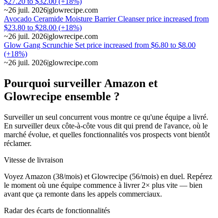
$27.20 to $32.00 (+18%)
~
26 juil. 2026
|
glowrecipe.com
Avocado Ceramide Moisture Barrier Cleanser price increased from
$23.80 to $28.00 (+18%)
~
26 juil. 2026
|
glowrecipe.com
Glow Gang Scrunchie Set price increased from $6.80 to $8.00
(+18%)
~
26 juil. 2026
|
glowrecipe.com
Pourquoi surveiller Amazon et
Glowrecipe ensemble ?
Surveiller un seul concurrent vous montre ce qu'une équipe a livré.
En surveiller deux côte-à-côte vous dit qui prend de l'avance, où le
marché évolue, et quelles fonctionnalités vos prospects vont bientôt
réclamer.
Vitesse de livraison
Voyez Amazon (38/mois) et Glowrecipe (56/mois) en duel. Repérez
le moment où une équipe commence à livrer 2× plus vite — bien
avant que ça remonte dans les appels commerciaux.
Radar des écarts de fonctionnalités