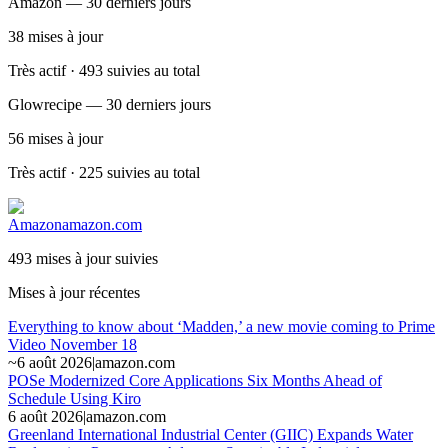
Amazon — 30 derniers jours
38
mises à jour
Très actif · 493 suivies au total
Glowrecipe — 30 derniers jours
56
mises à jour
Très actif · 225 suivies au total
Amazon
amazon.com
493 mises à jour suivies
Mises à jour récentes
Everything to know about ‘Madden,’ a new movie coming to Prime
Video November 18
~
6 août 2026
|
amazon.com
POSe Modernized Core Applications Six Months Ahead of
Schedule Using Kiro
6 août 2026
|
amazon.com
Greenland International Industrial Center (GIIC) Expands Water