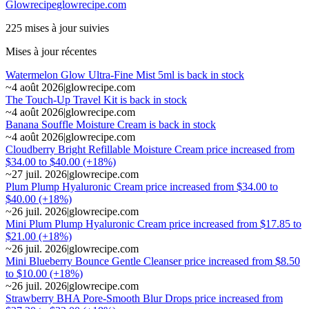
Glowrecipe
glowrecipe.com
225 mises à jour suivies
Mises à jour récentes
Watermelon Glow Ultra-Fine Mist 5ml is back in stock
~
4 août 2026
|
glowrecipe.com
The Touch-Up Travel Kit is back in stock
~
4 août 2026
|
glowrecipe.com
Banana Souffle Moisture Cream is back in stock
~
4 août 2026
|
glowrecipe.com
Cloudberry Bright Refillable Moisture Cream price increased from
$34.00 to $40.00 (+18%)
~
27 juil. 2026
|
glowrecipe.com
Plum Plump Hyaluronic Cream price increased from $34.00 to
$40.00 (+18%)
~
26 juil. 2026
|
glowrecipe.com
Mini Plum Plump Hyaluronic Cream price increased from $17.85 to
$21.00 (+18%)
~
26 juil. 2026
|
glowrecipe.com
Mini Blueberry Bounce Gentle Cleanser price increased from $8.50
to $10.00 (+18%)
~
26 juil. 2026
|
glowrecipe.com
Strawberry BHA Pore-Smooth Blur Drops price increased from