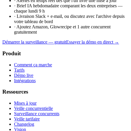
·
Alertes en temps réel dès que l'un livre une mise à jour
·
Brief IA hebdomadaire comparant les deux entreprises —
chaque lundi 9 h
·
Livraison Slack + e-mail, ou discutez avec l'archive depuis
votre tableau de bord
·
Ajoutez Amazon, Glowrecipe et 1 autre concurrent
gratuitement
Démarrer la surveillance — gratuit
Essayer la démo en direct →
Produit
Comment ça marche
Tarifs
Démo live
Intégrations
Ressources
Mises à jour
Veille concurrentielle
Surveillance concurrents
Veille tarifaire
Changelog
Vision