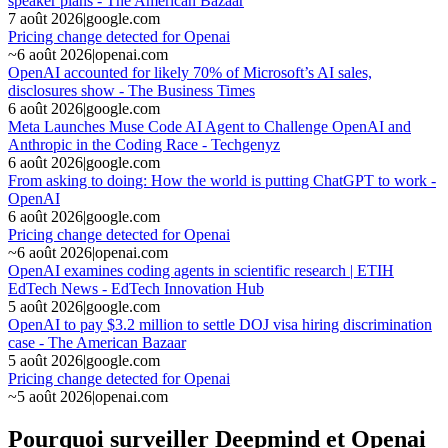
speaker plans - The American Bazaar
7 août 2026
|
google.com
Pricing change detected for Openai
~
6 août 2026
|
openai.com
OpenAI accounted for likely 70% of Microsoft’s AI sales,
disclosures show - The Business Times
6 août 2026
|
google.com
Meta Launches Muse Code AI Agent to Challenge OpenAI and
Anthropic in the Coding Race - Techgenyz
6 août 2026
|
google.com
From asking to doing: How the world is putting ChatGPT to work -
OpenAI
6 août 2026
|
google.com
Pricing change detected for Openai
~
6 août 2026
|
openai.com
OpenAI examines coding agents in scientific research | ETIH
EdTech News - EdTech Innovation Hub
5 août 2026
|
google.com
OpenAI to pay $3.2 million to settle DOJ visa hiring discrimination
case - The American Bazaar
5 août 2026
|
google.com
Pricing change detected for Openai
~
5 août 2026
|
openai.com
Pourquoi surveiller Deepmind et Openai