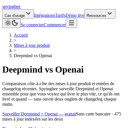
spying
bee
Intégrations
Tarifs
Démo live
Cas d'usage
Ressources
Se connecter
Commencer
Accueil
>
Mises à jour produit
>
Deepmind
vs
Openai
Deepmind
vs
Openai
Comparaison côte-à-côte des mises à jour produit et entrées de
changelog récentes. Spyingbee surveille Deepmind et Openai
ensemble pour que vous voyiez qui livre le plus vite, ce qu'ils ont
livré et quand — sans ouvrir deux onglets de changelog chaque
matin.
Surveiller Deepmind + Openai — gratuit
Sans carte bancaire · 475
mises à jour indexées sur les deux