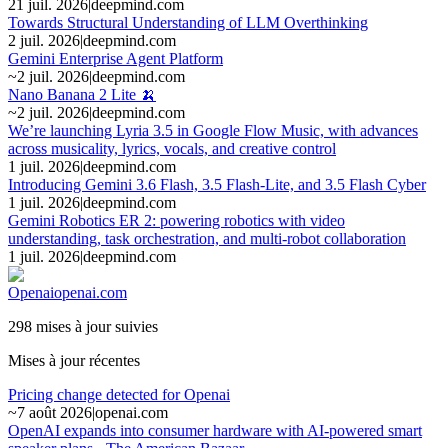
21 juil. 2026
|
deepmind.com
Towards Structural Understanding of LLM Overthinking
2 juil. 2026
|
deepmind.com
Gemini Enterprise Agent Platform
~
2 juil. 2026
|
deepmind.com
Nano Banana 2 Lite 🍌
~
2 juil. 2026
|
deepmind.com
We’re launching Lyria 3.5 in Google Flow Music, with advances
across musicality, lyrics, vocals, and creative control
1 juil. 2026
|
deepmind.com
Introducing Gemini 3.6 Flash, 3.5 Flash-Lite, and 3.5 Flash Cyber
1 juil. 2026
|
deepmind.com
Gemini Robotics ER 2: powering robotics with video
understanding, task orchestration, and multi-robot collaboration
1 juil. 2026
|
deepmind.com
Openai
openai.com
298 mises à jour suivies
Mises à jour récentes
Pricing change detected for Openai
~
7 août 2026
|
openai.com
OpenAI expands into consumer hardware with AI-powered smart