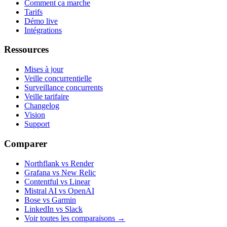
Comment ça marche
Tarifs
Démo live
Intégrations
Ressources
Mises à jour
Veille concurrentielle
Surveillance concurrents
Veille tarifaire
Changelog
Vision
Support
Comparer
Northflank vs Render
Grafana vs New Relic
Contentful vs Linear
Mistral AI vs OpenAI
Bose vs Garmin
LinkedIn vs Slack
Voir toutes les comparaisons
→