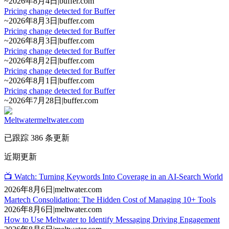
~
2026年8月4日
|
buffer.com
Pricing change detected for Buffer
~
2026年8月3日
|
buffer.com
Pricing change detected for Buffer
~
2026年8月3日
|
buffer.com
Pricing change detected for Buffer
~
2026年8月2日
|
buffer.com
Pricing change detected for Buffer
~
2026年8月1日
|
buffer.com
Pricing change detected for Buffer
~
2026年7月28日
|
buffer.com
Meltwater
meltwater.com
已跟踪 386 条更新
近期更新
📺 Watch: Turning Keywords Into Coverage in an AI-Search World
2026年8月6日
|
meltwater.com
Martech Consolidation: The Hidden Cost of Managing 10+ Tools
2026年8月6日
|
meltwater.com
How to Use Meltwater to Identify Messaging Driving Engagement