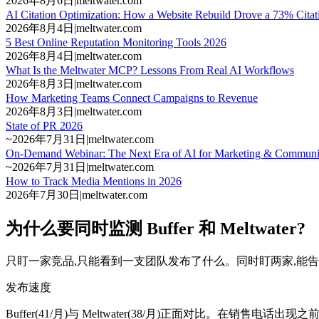
2026年8月6日
|
meltwater.com
AI Citation Optimization: How a Website Rebuild Drove a 73% Citat
2026年8月4日
|
meltwater.com
5 Best Online Reputation Monitoring Tools 2026
2026年8月4日
|
meltwater.com
What Is the Meltwater MCP? Lessons From Real AI Workflows
2026年8月3日
|
meltwater.com
How Marketing Teams Connect Campaigns to Revenue
2026年8月3日
|
meltwater.com
State of PR 2026
~
2026年7月31日
|
meltwater.com
On-Demand Webinar: The Next Era of AI for Marketing & Communica
~
2026年7月31日
|
meltwater.com
How to Track Media Mentions in 2026
2026年7月30日
|
meltwater.com
为什么要同时监测 Buffer 和 Meltwater?
只盯一家竞品,只能看到一支团队发布了什么。同时盯两家,能
发布速度
Buffer(41/月)与 Meltwater(38/月)正面对比。在销售电话