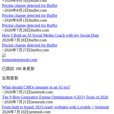
~
2026年8月3日
|
buffer.com
Pricing change detected for Buffer
~
2026年8月2日
|
buffer.com
Pricing change detected for Buffer
~
2026年8月1日
|
buffer.com
Pricing change detected for Buffer
~
2026年7月28日
|
buffer.com
How I Built an AI Social Media Coach with my Social Data
2026年7月28日
|
buffer.com
Pricing change detected for Buffer
~
2026年7月27日
|
buffer.com
Semrush
semrush.com
已跟踪 188 条更新
近期更新
What should CMOs measure in an AI era?
~
2026年7月21日
|
semrush.com
The 9 Best Generative Engine Optimization (GEO) Tools of 2026
~
2026年7月21日
|
semrush.com
From built to found: SEO-ready websites with Lovable + Semrush
2026年7月16日
|
semrush.com