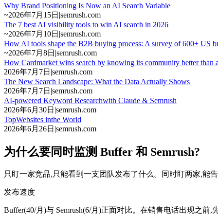
Why Brand Positioning Is Now an AI Search Variable
~
2026年7月15日
|
semrush.com
The 7 best AI visibility tools to win AI search in 2026
~
2026年7月10日
|
semrush.com
How AI tools shape the B2B buying process: A survey of 600+ US bu
~
2026年7月8日
|
semrush.com
How Cardmarket wins search by knowing its community better than 
2026年7月7日
|
semrush.com
The New Search Landscape: What the Data Actually Shows
2026年7月7日
|
semrush.com
AI-powered Keyword Researchwith Claude & Semrush
2026年6月30日
|
semrush.com
TopWebsites inthe World
2026年6月26日
|
semrush.com
为什么要同时监测 Buffer 和 Semrush?
只盯一家竞品,只能看到一支团队发布了什么。同时盯两家,能
发布速度
Buffer(40/月)与 Semrush(6/月)正面对比。在销售电话出现