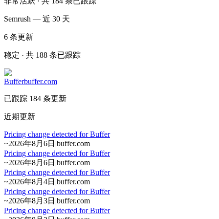
非常活跃 · 共 184 条已跟踪
Semrush — 近 30 天
6
条更新
稳定 · 共 188 条已跟踪
Buffer
buffer.com
已跟踪 184 条更新
近期更新
Pricing change detected for Buffer
~
2026年8月6日
|
buffer.com
Pricing change detected for Buffer
~
2026年8月6日
|
buffer.com
Pricing change detected for Buffer
~
2026年8月4日
|
buffer.com
Pricing change detected for Buffer
~
2026年8月3日
|
buffer.com
Pricing change detected for Buffer