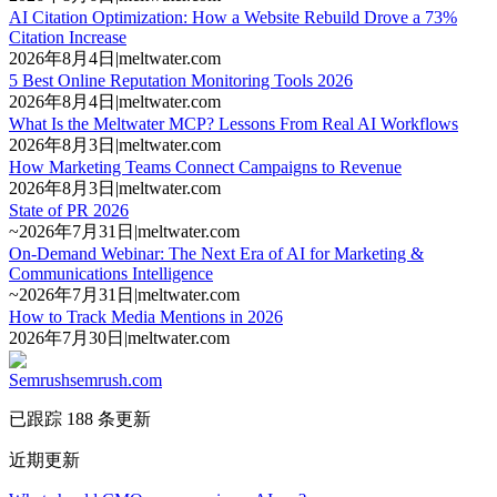
AI Citation Optimization: How a Website Rebuild Drove a 73%
Citation Increase
2026年8月4日
|
meltwater.com
5 Best Online Reputation Monitoring Tools 2026
2026年8月4日
|
meltwater.com
What Is the Meltwater MCP? Lessons From Real AI Workflows
2026年8月3日
|
meltwater.com
How Marketing Teams Connect Campaigns to Revenue
2026年8月3日
|
meltwater.com
State of PR 2026
~
2026年7月31日
|
meltwater.com
On-Demand Webinar: The Next Era of AI for Marketing &
Communications Intelligence
~
2026年7月31日
|
meltwater.com
How to Track Media Mentions in 2026
2026年7月30日
|
meltwater.com
Semrush
semrush.com
已跟踪 188 条更新
近期更新