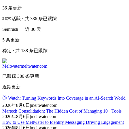
36
条更新
非常活跃 · 共 386 条已跟踪
Semrush — 近 30 天
5
条更新
稳定 · 共 188 条已跟踪
Meltwater
meltwater.com
已跟踪 386 条更新
近期更新
📺 Watch: Turning Keywords Into Coverage in an AI-Search World
2026年8月6日
|
meltwater.com
Martech Consolidation: The Hidden Cost of Managing 10+ Tools
2026年8月6日
|
meltwater.com
How to Use Meltwater to Identify Messaging Driving Engagement
2026年8月6日
|
meltwater.com