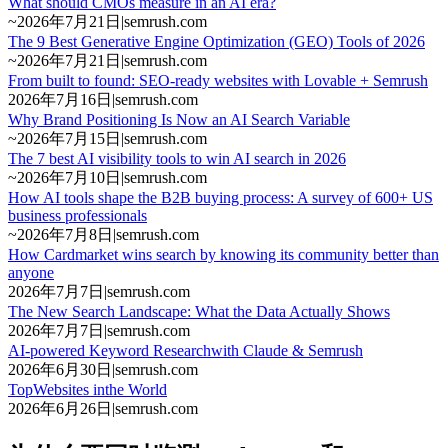
What should CMOs measure in an AI era?
~
2026年7月21日
|
semrush.com
The 9 Best Generative Engine Optimization (GEO) Tools of 2026
~
2026年7月21日
|
semrush.com
From built to found: SEO-ready websites with Lovable + Semrush
2026年7月16日
|
semrush.com
Why Brand Positioning Is Now an AI Search Variable
~
2026年7月15日
|
semrush.com
The 7 best AI visibility tools to win AI search in 2026
~
2026年7月10日
|
semrush.com
How AI tools shape the B2B buying process: A survey of 600+ US
business professionals
~
2026年7月8日
|
semrush.com
How Cardmarket wins search by knowing its community better than
anyone
2026年7月7日
|
semrush.com
The New Search Landscape: What the Data Actually Shows
2026年7月7日
|
semrush.com
AI-powered Keyword Researchwith Claude & Semrush
2026年6月30日
|
semrush.com
TopWebsites inthe World
2026年6月26日
|
semrush.com