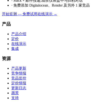
·
Slack + 邮件投递,或在仪表盘中与归档对话
·
免费添加 Digitalocean、Render 及另外 1 家竞品
开始监测 — 免费
试用在线演示 →
产品
产品介绍
定价
在线演示
集成
资源
产品更新
竞争情报
竞品监控
定价情报
更新日志
愿景
支持