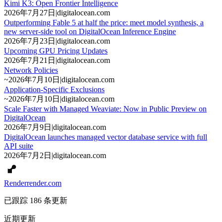
Kimi K3: Open Frontier Intelligence
2026年7月27日
|
digitalocean.com
Outperforming Fable 5 at half the price: meet model synthesis, a
new server-side tool on DigitalOcean Inference Engine
2026年7月23日
|
digitalocean.com
Upcoming GPU Pricing Updates
2026年7月21日
|
digitalocean.com
Network Policies
~
2026年7月10日
|
digitalocean.com
Application-Specific Exclusions
~
2026年7月10日
|
digitalocean.com
Scale Faster with Managed Weaviate: Now in Public Preview on
DigitalOcean
2026年7月9日
|
digitalocean.com
DigitalOcean launches managed vector database service with full
API suite
2026年7月2日
|
digitalocean.com
Render
render.com
已跟踪 186 条更新
近期更新