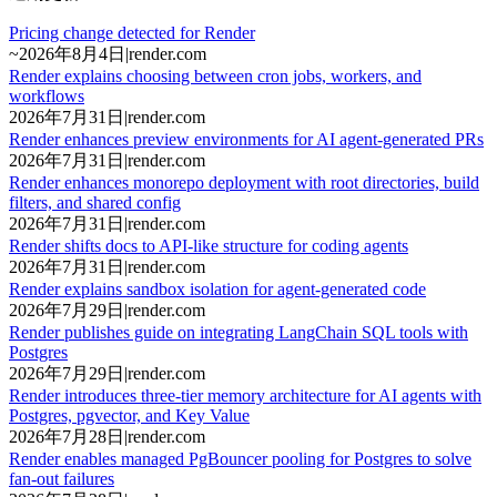
Pricing change detected for Render
~
2026年8月4日
|
render.com
Render explains choosing between cron jobs, workers, and
workflows
2026年7月31日
|
render.com
Render enhances preview environments for AI agent-generated PRs
2026年7月31日
|
render.com
Render enhances monorepo deployment with root directories, build
filters, and shared config
2026年7月31日
|
render.com
Render shifts docs to API-like structure for coding agents
2026年7月31日
|
render.com
Render explains sandbox isolation for agent-generated code
2026年7月29日
|
render.com
Render publishes guide on integrating LangChain SQL tools with
Postgres
2026年7月29日
|
render.com
Render introduces three-tier memory architecture for AI agents with
Postgres, pgvector, and Key Value
2026年7月28日
|
render.com
Render enables managed PgBouncer pooling for Postgres to solve
fan-out failures