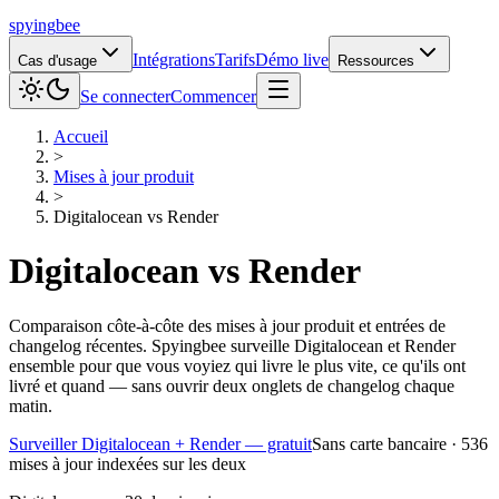
spying
bee
Intégrations
Tarifs
Démo live
Cas d'usage
Ressources
Se connecter
Commencer
Accueil
>
Mises à jour produit
>
Digitalocean
vs
Render
Digitalocean
vs
Render
Comparaison côte-à-côte des mises à jour produit et entrées de
changelog récentes. Spyingbee surveille Digitalocean et Render
ensemble pour que vous voyiez qui livre le plus vite, ce qu'ils ont
livré et quand — sans ouvrir deux onglets de changelog chaque
matin.
Surveiller Digitalocean + Render — gratuit
Sans carte bancaire · 536
mises à jour indexées sur les deux