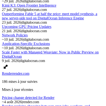
~
29 juil. 2026
|
digitalocean.com
Kimi K3: Open Frontier Intelligence
27 juil. 2026
|
digitalocean.com
Outperforming Fable 5 at half the price: meet model synthesis, a
new server-side tool on DigitalOcean Inference Engine
23 juil. 2026
|
digitalocean.com
Upcoming GPU Pricing Updates
21 juil. 2026
|
digitalocean.com
Network Policies
~
10 juil. 2026
|
digitalocean.com
Application-Specific Exclusions
~
10 juil. 2026
|
digitalocean.com
Scale Faster with Managed Weaviate: Now in Public Preview on
DigitalOcean
9 juil. 2026
|
digitalocean.com
Render
render.com
186 mises à jour suivies
Mises à jour récentes
Pricing change detected for Render
~
4 août 2026
|
render.com