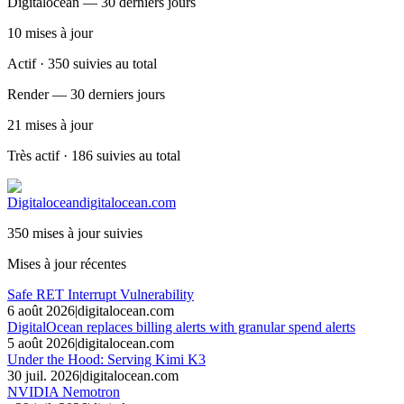
Digitalocean — 30 derniers jours
10
mises à jour
Actif · 350 suivies au total
Render — 30 derniers jours
21
mises à jour
Très actif · 186 suivies au total
Digitalocean
digitalocean.com
350 mises à jour suivies
Mises à jour récentes
Safe RET Interrupt Vulnerability
6 août 2026
|
digitalocean.com
DigitalOcean replaces billing alerts with granular spend alerts
5 août 2026
|
digitalocean.com
Under the Hood: Serving Kimi K3
30 juil. 2026
|
digitalocean.com
NVIDIA Nemotron