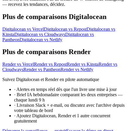
— recevez les tendances, décidez.
Plus de comparaisons Digitalocean
Digitalocean vs Vercel
Digitalocean vs Repost
Digitalocean vs
Kinsta
Digitalocean vs Cloudways
Digitalocean vs
Pantheon
Digitalocean vs Netlify
Plus de comparaisons Render
Render vs Vercel
Render vs Repost
Render vs Kinsta
Render vs
Cloudways
Render vs Pantheon
Render vs Netlify
Suivez Digitalocean et Render en pilote automatique
·
Alertes en temps réel dès que l'un livre une mise à jour
·
Brief IA hebdomadaire comparant les deux entreprises —
chaque lundi 9 h
·
Livraison Slack + e-mail, ou discutez avec l'archive depuis
votre tableau de bord
·
Ajoutez Digitalocean, Render et 1 autre concurrent
gratuitement
Démarrer la surveillance — gratuit
Essayer la démo en direct →