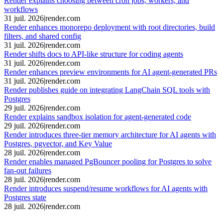
Render explains choosing between cron jobs, workers, and
workflows
31 juil. 2026
|
render.com
Render enhances monorepo deployment with root directories, build
filters, and shared config
31 juil. 2026
|
render.com
Render shifts docs to API-like structure for coding agents
31 juil. 2026
|
render.com
Render enhances preview environments for AI agent-generated PRs
31 juil. 2026
|
render.com
Render publishes guide on integrating LangChain SQL tools with
Postgres
29 juil. 2026
|
render.com
Render explains sandbox isolation for agent-generated code
29 juil. 2026
|
render.com
Render introduces three-tier memory architecture for AI agents with
Postgres, pgvector, and Key Value
28 juil. 2026
|
render.com
Render enables managed PgBouncer pooling for Postgres to solve
fan-out failures
28 juil. 2026
|
render.com
Render introduces suspend/resume workflows for AI agents with
Postgres state
28 juil. 2026
|
render.com