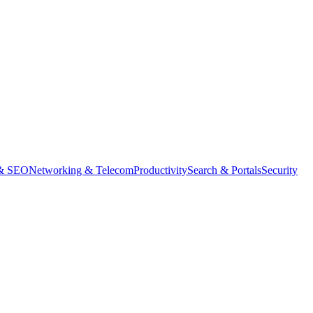
 & SEO
Networking & Telecom
Productivity
Search & Portals
Security