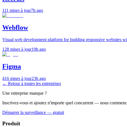
111 mises à jour
7h ago
Webflow
Visual web development platform for building responsive websites wi
128 mises à jour
19h ago
Figma
416 mises à jour
23h ago
← Retour à toutes les entreprises
Une entreprise manque ?
Inscrivez-vous et ajoutez n'importe quel concurrent — nous commenc
Démarrer la surveillance — gratuit
Produit