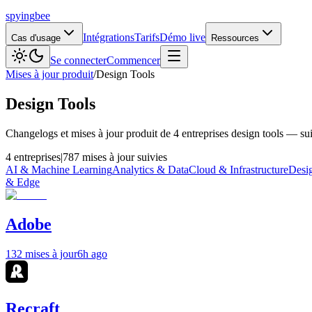
spying
bee
Intégrations
Tarifs
Démo live
Cas d'usage
Ressources
Se connecter
Commencer
Mises à jour produit
/
Design Tools
Design Tools
Changelogs et mises à jour produit de 4 entreprises design tools — s
4 entreprises
|
787 mises à jour suivies
AI & Machine Learning
Analytics & Data
Cloud & Infrastructure
Desi
& Edge
Adobe
132 mises à jour
6h ago
Recraft