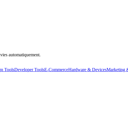
uivies automatiquement.
gn Tools
Developer Tools
E-Commerce
Hardware & Devices
Marketing