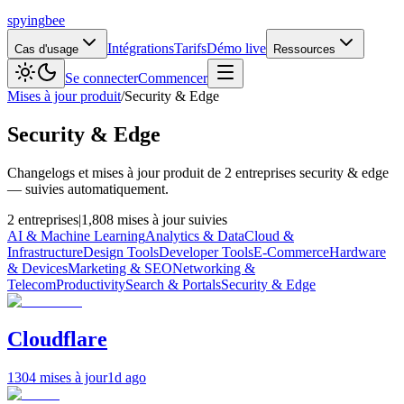
spying
bee
Intégrations
Tarifs
Démo live
Cas d'usage
Ressources
Se connecter
Commencer
Mises à jour produit
/
Security & Edge
Security & Edge
Changelogs et mises à jour produit de 2 entreprises security & edge
— suivies automatiquement.
2 entreprises
|
1,808 mises à jour suivies
AI & Machine Learning
Analytics & Data
Cloud &
Infrastructure
Design Tools
Developer Tools
E-Commerce
Hardware
& Devices
Marketing & SEO
Networking &
Telecom
Productivity
Search & Portals
Security & Edge
Cloudflare
1304 mises à jour
1d ago