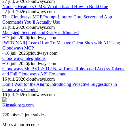
27 juil. 2026
|
cloudways.com
Node.js Headless CMS: What It Is and How to Build One
22 juil. 2026
|
cloudways.com
The Cloudways MCP Prompt Library: Core Server and App
Commands You’ll Actually Use
21 juil. 2026
|
cloudways.com
Managed, Secured, andReady in Minutes!
~
17 juil. 2026
|
cloudways.com
[WEBINAR] Learn How To Manage Client Sites with AI Using
Cloudways MCP
~
16 juil. 2026
|
cloudways.com
Cloudways Integrations
~
16 juil. 2026
|
cloudways.com
Cloudways MCP v1.2: 112 New Tools, Role-based Access Tokens,
and Full Cloudways API Coverage
16 juil. 2026
|
cloudways.com
Don’t Wait for the Alarm: Introducing Proactive Suggestions in
Cloudways Copilot
16 juil. 2026
|
cloudways.com
Kinsta
kinsta.com
720 mises à jour suivies
Mises à jour récentes