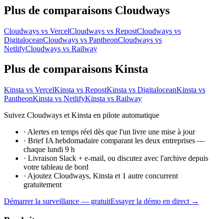
Plus de comparaisons Cloudways
Cloudways vs Vercel
Cloudways vs Repost
Cloudways vs
Digitalocean
Cloudways vs Pantheon
Cloudways vs
Netlify
Cloudways vs Railway
Plus de comparaisons Kinsta
Kinsta vs Vercel
Kinsta vs Repost
Kinsta vs Digitalocean
Kinsta vs
Pantheon
Kinsta vs Netlify
Kinsta vs Railway
Suivez Cloudways et Kinsta en pilote automatique
·
Alertes en temps réel dès que l'un livre une mise à jour
·
Brief IA hebdomadaire comparant les deux entreprises —
chaque lundi 9 h
·
Livraison Slack + e-mail, ou discutez avec l'archive depuis
votre tableau de bord
·
Ajoutez Cloudways, Kinsta et 1 autre concurrent
gratuitement
Démarrer la surveillance — gratuit
Essayer la démo en direct →