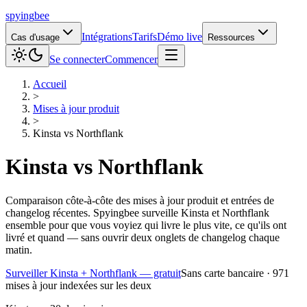
spying
bee
Intégrations
Tarifs
Démo live
Cas d'usage
Ressources
Se connecter
Commencer
Accueil
>
Mises à jour produit
>
Kinsta
vs
Northflank
Kinsta
vs
Northflank
Comparaison côte-à-côte des mises à jour produit et entrées de
changelog récentes. Spyingbee surveille Kinsta et Northflank
ensemble pour que vous voyiez qui livre le plus vite, ce qu'ils ont
livré et quand — sans ouvrir deux onglets de changelog chaque
matin.
Surveiller Kinsta + Northflank — gratuit
Sans carte bancaire · 971
mises à jour indexées sur les deux