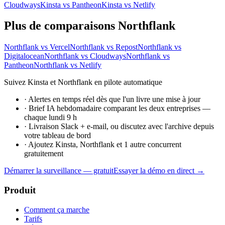
Cloudways
Kinsta vs Pantheon
Kinsta vs Netlify
Plus de comparaisons Northflank
Northflank vs Vercel
Northflank vs Repost
Northflank vs
Digitalocean
Northflank vs Cloudways
Northflank vs
Pantheon
Northflank vs Netlify
Suivez Kinsta et Northflank en pilote automatique
·
Alertes en temps réel dès que l'un livre une mise à jour
·
Brief IA hebdomadaire comparant les deux entreprises —
chaque lundi 9 h
·
Livraison Slack + e-mail, ou discutez avec l'archive depuis
votre tableau de bord
·
Ajoutez Kinsta, Northflank et 1 autre concurrent
gratuitement
Démarrer la surveillance — gratuit
Essayer la démo en direct →
Produit
Comment ça marche
Tarifs