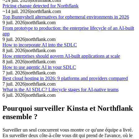
~
24 juil. 2026
|
northflank.com
Pricing change detected for Northflank
~
14 juil. 2026
|
northflank.com
Top Bunnyshell alternatives for ephemeral environments in 2026
9 juil. 2026
|
northflank.com
From prototype to production: the enterprise lifecycle of an AI-built
app
9 juil. 2026
|
northflank.com
How to incorporate AI into the SDLC
8 juil. 2026
|
northflank.com
How enterprises should govern AI-built applications at scale
8 juil. 2026
|
northflank.com
How to use agentic AI in your SDLC
7 juil. 2026
|
northflank.com
Best cloud hosting in 2026: 9 platforms and providers compared
7 juil. 2026
|
northflank.com
What is the AI SDLC? Lifecycle stages for AI-native teams
6 juil. 2026
|
northflank.com
Pourquoi surveiller Kinsta et Northflank
ensemble ?
Surveiller un seul concurrent vous montre ce qu'une équipe a livré.
En surveiller deux côte-à-côte vous dit qui prend de l'avance, où le