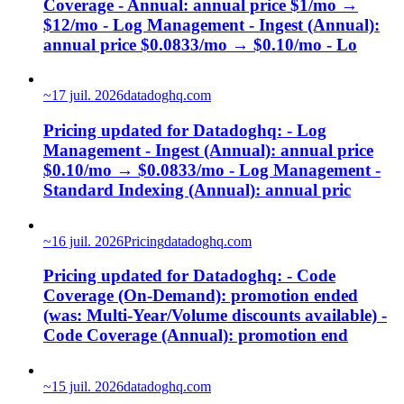
Coverage - Annual: annual price $1/mo →
$12/mo - Log Management - Ingest (Annual):
annual price $0.0833/mo → $0.10/mo - Lo
~
17 juil. 2026
datadoghq.com
Pricing updated for Datadoghq: - Log
Management - Ingest (Annual): annual price
$0.10/mo → $0.0833/mo - Log Management -
Standard Indexing (Annual): annual pric
~
16 juil. 2026
Pricing
datadoghq.com
Pricing updated for Datadoghq: - Code
Coverage (On-Demand): promotion ended
(was: Multi-Year/Volume discounts available) -
Code Coverage (Annual): promotion end
~
15 juil. 2026
datadoghq.com