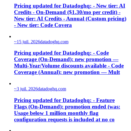
Pricing updated for Datadoghq: - New tier: AI
Credits - On-Demand ($1.30/mo per credit) -
New tier: AI Credits - Annual (Custom pricing)
- New tier: Code Covera
~
15 juil. 2026
datadoghq.com
Pricing updated for Datadoghq: - Code
Coverage (On-Demand): new promotion —
Multi-Year/Volume discounts available - Code
Coverage (Annual): new promotion — Mult
~
3 juil. 2026
datadoghq.com
Pricing updated for Datadoghq: - Feature
Flags (On-Demand): promotion ended (was:
Usage below 1 million monthly flag
configuration requests is included at no co