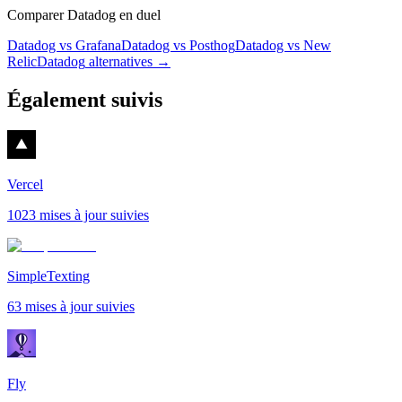
Comparer Datadog en duel
Datadog vs Grafana
Datadog vs Posthog
Datadog vs New
Relic
Datadog
alternatives →
Également suivis
Vercel
1023 mises à jour suivies
SimpleTexting
63 mises à jour suivies
Fly