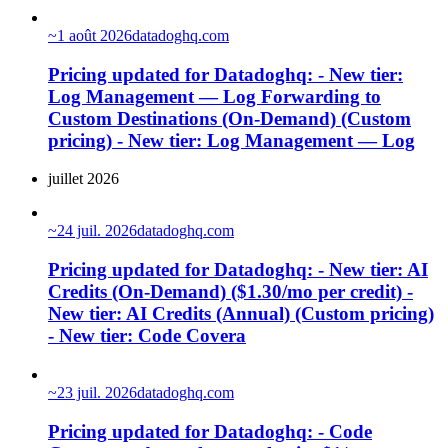
~
1 août 2026
datadoghq.com
Pricing updated for Datadoghq: - New tier:
Log Management — Log Forwarding to
Custom Destinations (On-Demand) (Custom
pricing) - New tier: Log Management — Log
juillet 2026
~
24 juil. 2026
datadoghq.com
Pricing updated for Datadoghq: - New tier: AI
Credits (On-Demand) ($1.30/mo per credit) -
New tier: AI Credits (Annual) (Custom pricing)
- New tier: Code Covera
~
23 juil. 2026
datadoghq.com
Pricing updated for Datadoghq: - Code