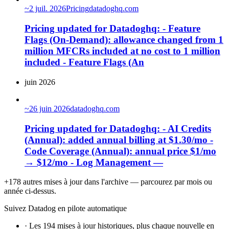
~
2 juil. 2026
Pricing
datadoghq.com
Pricing updated for Datadoghq: - Feature
Flags (On-Demand): allowance changed from 1
million MFCRs included at no cost to 1 million
included - Feature Flags (An
juin 2026
~
26 juin 2026
datadoghq.com
Pricing updated for Datadoghq: - AI Credits
(Annual): added annual billing at $1.30/mo -
Code Coverage (Annual): annual price $1/mo
→ $12/mo - Log Management —
+178 autres mises à jour dans l'archive — parcourez par mois ou
année ci-dessus.
Suivez Datadog en pilote automatique
·
Les 194 mises à jour historiques, plus chaque nouvelle en