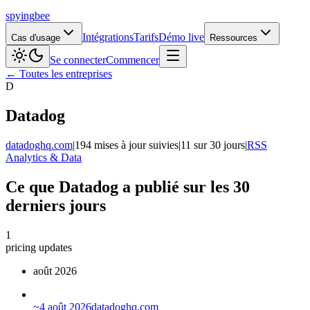
spying
bee
Intégrations
Tarifs
Démo live
Cas d'usage
Ressources
Se connecter
Commencer
← Toutes les entreprises
D
Datadog
datadoghq.com
|
194 mises à jour suivies
|
11 sur 30 jours
|
RSS
Analytics & Data
Ce que Datadog a publié sur les 30
derniers jours
1
pricing updates
août 2026
~
4 août 2026
datadoghq.com