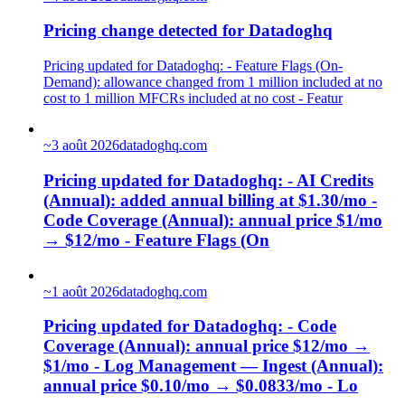
Pricing change detected for Datadoghq
Pricing updated for Datadoghq: - Feature Flags (On-
Demand): allowance changed from 1 million included at no
cost to 1 million MFCRs included at no cost - Featur
~
3 août 2026
datadoghq.com
Pricing updated for Datadoghq: - AI Credits
(Annual): added annual billing at $1.30/mo -
Code Coverage (Annual): annual price $1/mo
→ $12/mo - Feature Flags (On
~
1 août 2026
datadoghq.com
Pricing updated for Datadoghq: - Code
Coverage (Annual): annual price $12/mo →
$1/mo - Log Management — Ingest (Annual):
annual price $0.10/mo → $0.0833/mo - Lo